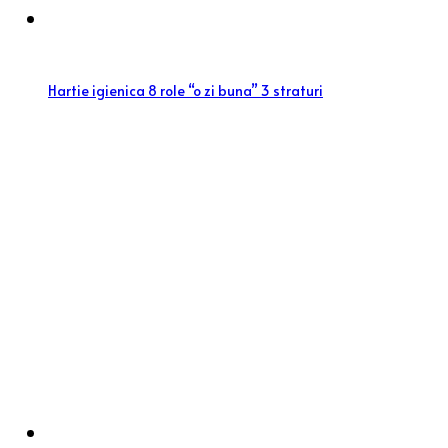
Hartie igienica 8 role “o zi buna” 3 straturi