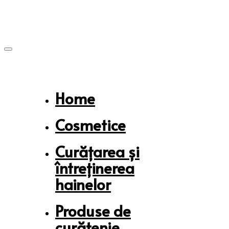
Skip
Skip
links
to
primary
navigation
Skip
to
content
Home
Cosmetice
Curățarea și
întreținerea
hainelor
Produse de
curățenie