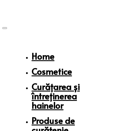
Skip
Skip
links
to
primary
navigation
Skip
to
content
Home
Cosmetice
Curățarea și
întreținerea
hainelor
Produse de
curățenie