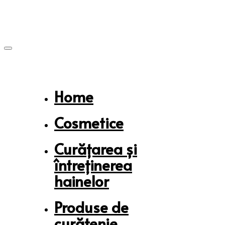
Skip
Skip
links
to
primary
navigation
Skip
to
content
Home
Cosmetice
Curățarea și
întreținerea
hainelor
Produse de
curățenie