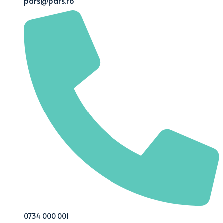
pars@pars.ro
0734 000 001