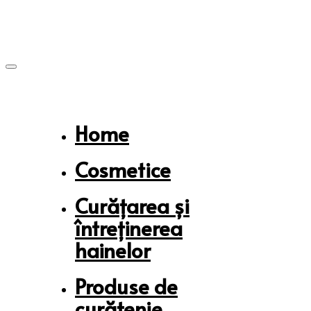
Skip
Skip
links
to
primary
navigation
Skip
to
content
Home
Cosmetice
Curățarea și
întreținerea
hainelor
Produse de
curățenie