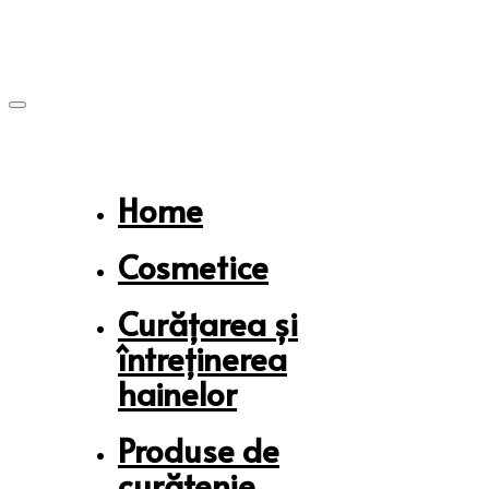
Skip
Skip
links
to
primary
navigation
Skip
to
content
Home
Cosmetice
Curățarea și
întreținerea
hainelor
Produse de
curățenie