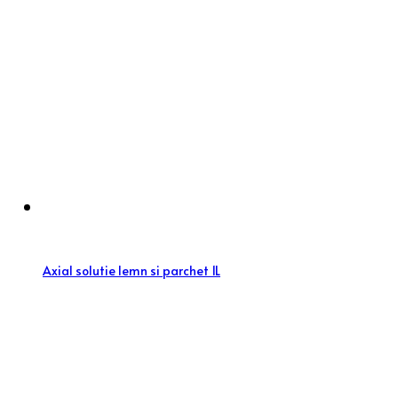
Axial solutie lemn si parchet 1L